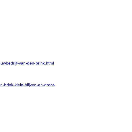
uwbedrijf-van-den-brink.html
brink-klein-blijven-en-groot-