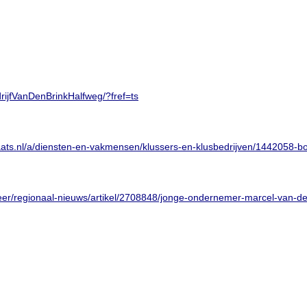
ijfVanDenBrinkHalfweg/?fref=ts
ats.nl/a/diensten-en-vakmensen/klussers-en-klusbedrijven/1442058-bo
eer/regionaal-nieuws/artikel/2708848/jonge-ondernemer-marcel-van-den-