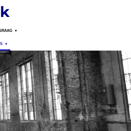
nk
 GRAAG
KS