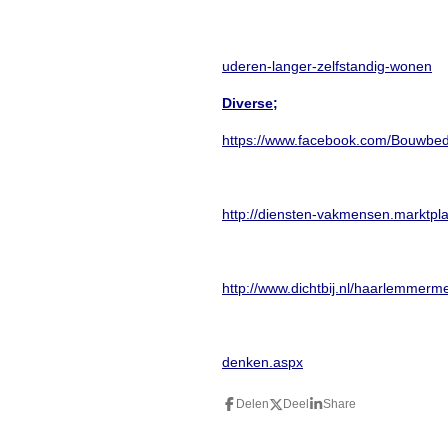
uderen-langer-zelfstandig-wonen
Diverse;
https://www.facebook.com/Bouwbedr
http://diensten-vakmensen.marktpla
http://www.dichtbij.nl/haarlemmerm
denken.aspx
Delen
Deel
Share